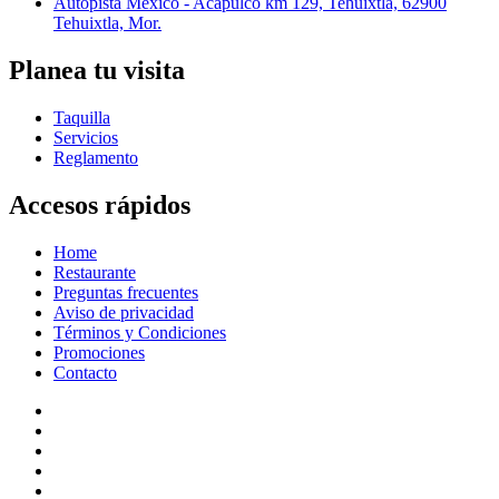
Autopista México - Acapulco km 129, Tehuixtla, 62900
Tehuixtla, Mor.
Planea tu visita
Taquilla
Servicios
Reglamento
Accesos rápidos
Home
Restaurante
Preguntas frecuentes
Aviso de privacidad
Términos y Condiciones
Promociones
Contacto